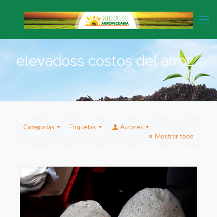
elevadoss costos del arroz
Categorias
Etiquetas
Autores
Mostrar todo