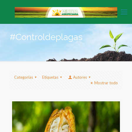
#Controldeplagas
Categorias
Etiquetas
Autores
Mostrar todo