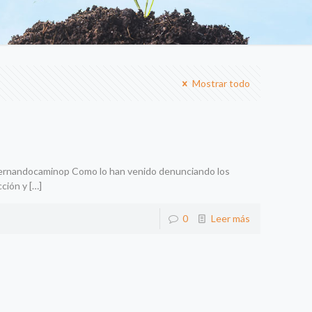
Mostrar todo
ernandocaminop Como lo han venido denunciando los
cción y
[…]
0
Leer más