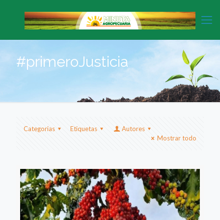
#primeroJusticia
Categorias
Etiquetas
Autores
Mostrar todo