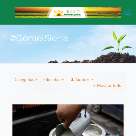
#GomelSierra
Categorias
Etiquetas
Autores
Mostrar todo