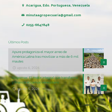
Acarigua, Edo. Portuguesa, Venezuela
minutaagropecuaria@gmail.com
0255-6647848
Últimos Posts
Apure protagoniza el mayor arreo de
América Latina tras movilizar a más de 6 mil
mautes
0
agosto 6, 2026
Corpomax: El motor integral que transforma
y financia el campo venezolano
0
agosto 5, 2026