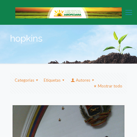
hopkins
Categorias
Etiquetas
Autores
Mostrar todo