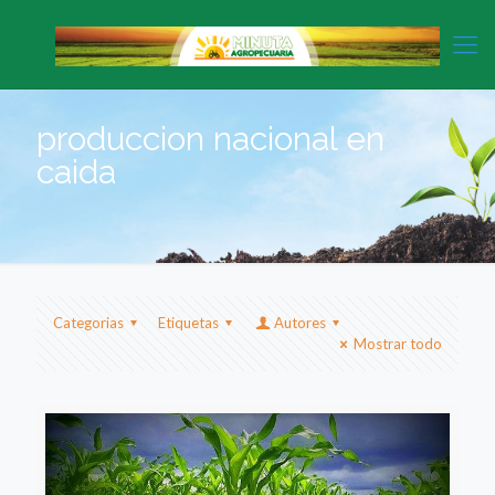
produccion nacional en
caida
Categorias
Etiquetas
Autores
Mostrar todo