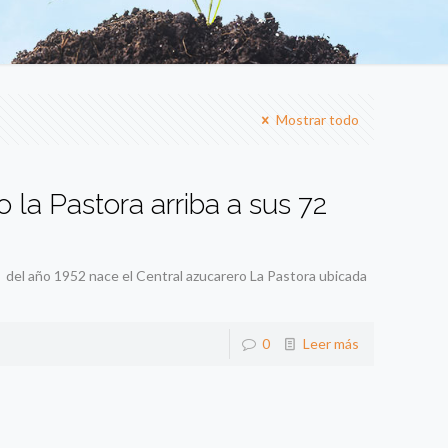
Mostrar todo
 la Pastora arriba a sus 72
del año 1952 nace el Central azucarero La Pastora ubicada
0
Leer más