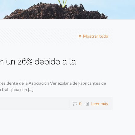
Mostrar todo
n un 26% debido a la
presidente de la Asociación Venezolana de Fabricantes de
a trabajaba con
[…]
0
Leer más