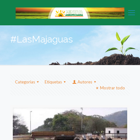
#LasMajaguas
Categorias
Etiquetas
Autores
Mostrar todo