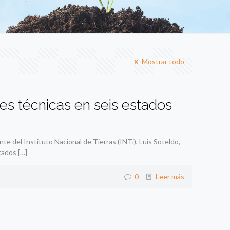
Mostrar todo
nes técnicas en seis estados
te del Instituto Nacional de Tierras (INTi), Luis Soteldo,
stados
[…]
0
Leer más