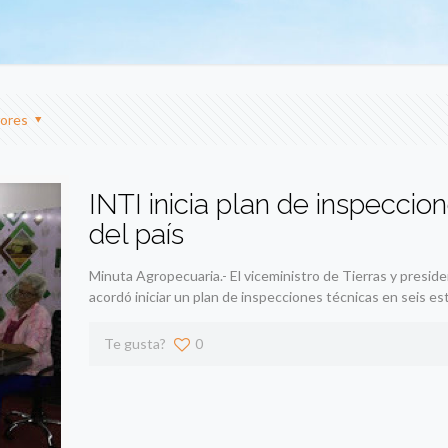
ores
INTI inicia plan de inspeccio
del país
Minuta Agropecuaria.- El viceministro de Tierras y presiden
acordó iniciar un plan de inspecciones técnicas en seis e
Te gusta?
0