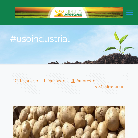
#usoindustrial
Categorias
Etiquetas
Autores
Mostrar todo