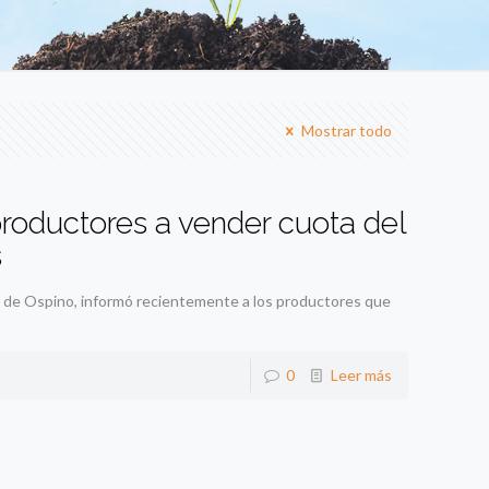
Mostrar todo
productores a vender cuota del
s
de Ospino, informó recientemente a los productores que
0
Leer más