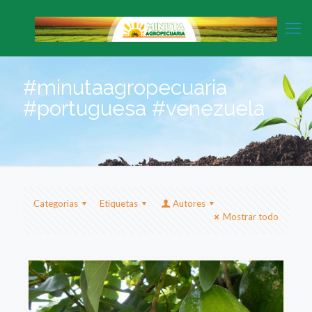
#minutaagropecuaria
#portuguesa #venezuela
Categorias
Etiquetas
Autores
Mostrar todo