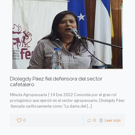
Diolegdy Páez fiel defensora del sector
cafetalero
Minuta Agropecuaria | 14 Ene 2022 Conocida por el gran rol
protagónico que ejerció en el sector agropecuario, Diolegdy Páez
llamada cariñosamente como “La dama del
[…]
0
0
Leer más