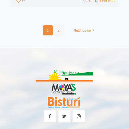
0
0
Leer más
1
2
Next page