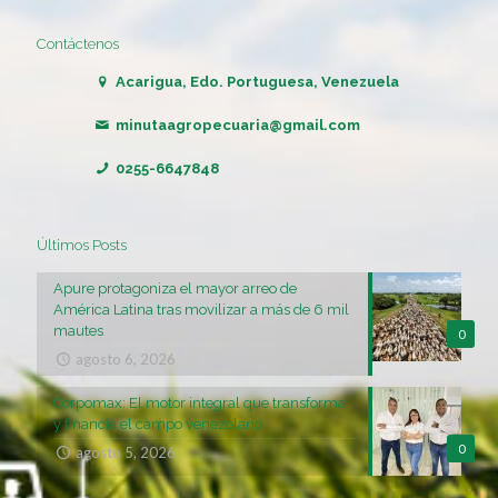
Contáctenos
Acarigua, Edo. Portuguesa, Venezuela
minutaagropecuaria@gmail.com
0255-6647848
Últimos Posts
Apure protagoniza el mayor arreo de
América Latina tras movilizar a más de 6 mil
mautes
0
agosto 6, 2026
Corpomax: El motor integral que transforma
y financia el campo venezolano
0
agosto 5, 2026