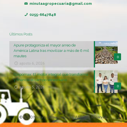
minutaagropecuaria@gmail.com
0255-6647848
Últimos Posts
Apure protagoniza el mayor arreo de
América Latina tras movilizar a más de 6 mil
mautes
0
agosto 6, 2026
Corpomax: El motor integral que transforma
y financia el campo venezolano
0
agosto 5, 2026
© 2020 Moya's Comunicaciones. All Rights Reserved.