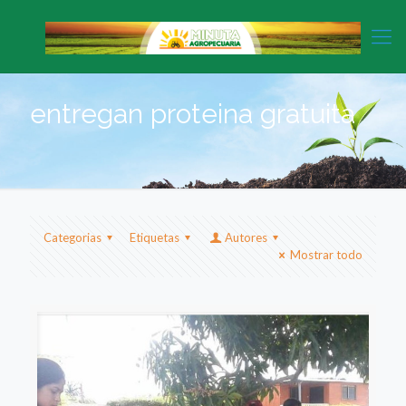
entregan proteina gratuita
Categorias
Etiquetas
Autores
Mostrar todo