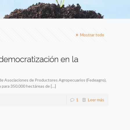
Mostrar todo
democratización en la
 de Asociaciones de Productores Agropecuarios (Fedeagro),
lla para 350.000 hectáreas de
[…]
1
Leer más