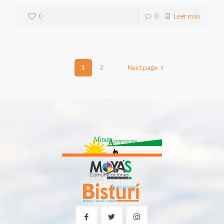
0
0
Leer más
1
2
Next page