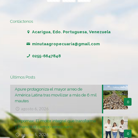
Contáctenos
Acarigua, Edo. Portuguesa, Venezuela
minutaagropecuaria@gmail.com
0255-6647848
Últimos Posts
Apure protagoniza el mayor arreo de
América Latina tras movilizar a más de 6 mil
mautes
0
agosto 6, 2026
Corpomax: El motor integral que transforma
y financia el campo venezolano
0
agosto 5, 2026