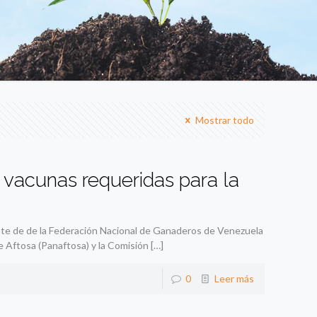
Mostrar todo
 vacunas requeridas para la
te de de la Federación Nacional de Ganaderos de Venezuela
 Aftosa (Panaftosa) y la Comisión
[…]
0
Leer más