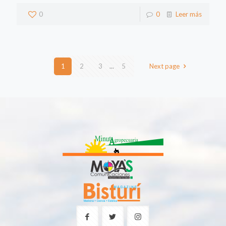
0
0
Leer más
1
2
3
...
5
Next page