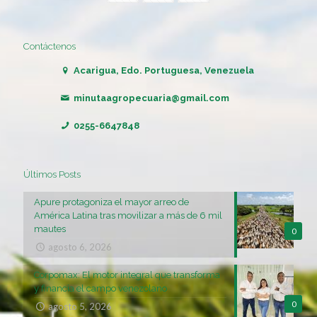
Contáctenos
Acarigua, Edo. Portuguesa, Venezuela
minutaagropecuaria@gmail.com
0255-6647848
Últimos Posts
Apure protagoniza el mayor arreo de
América Latina tras movilizar a más de 6 mil
mautes
0
agosto 6, 2026
Corpomax: El motor integral que transforma
y financia el campo venezolano
0
agosto 5, 2026