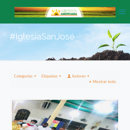
#IglesiaSanJosé
Categorias
Etiquetas
Autores
Mostrar todo