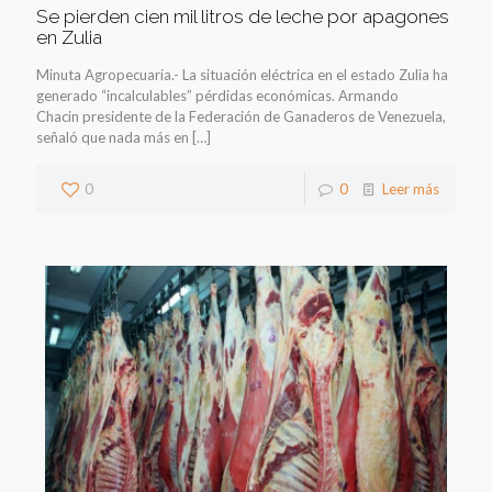
Se pierden cien mil litros de leche por apagones
en Zulia
Minuta Agropecuaria.- La situación eléctrica en el estado Zulia ha
generado “incalculables” pérdidas económicas. Armando
Chacin presidente de la Federación de Ganaderos de Venezuela,
señaló que nada más en
[…]
0
0
Leer más