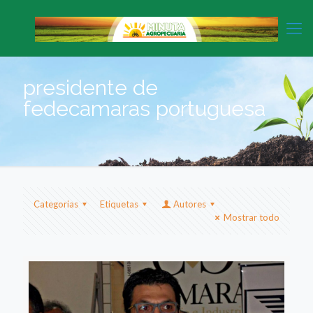
presidente de
fedecamaras portuguesa
Categorias
Etiquetas
Autores
Mostrar todo