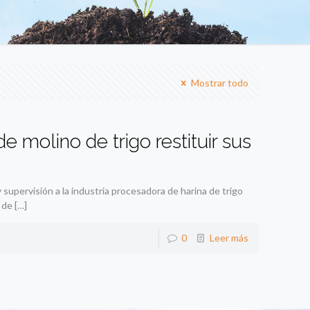
Mostrar todo
 molino de trigo restituir sus
upervisión a la industria procesadora de harina de trigo
 de
[…]
0
Leer más