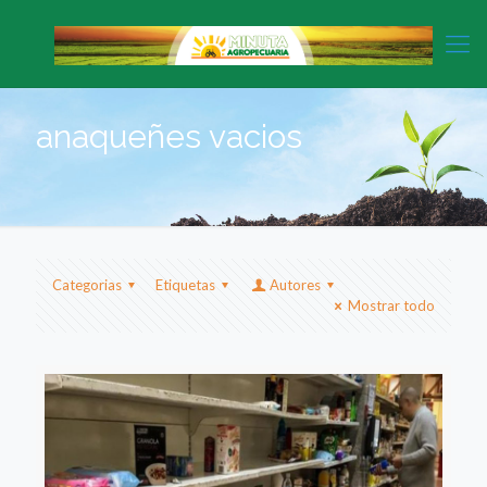
anaqueñes vacios
Categorias
Etiquetas
Autores
Mostrar todo