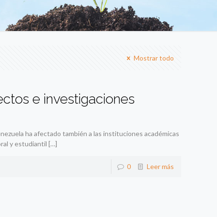
Mostrar todo
ectos e investigaciones
enezuela ha afectado también a las instituciones académicas
al y estudiantil
[…]
0
Leer más