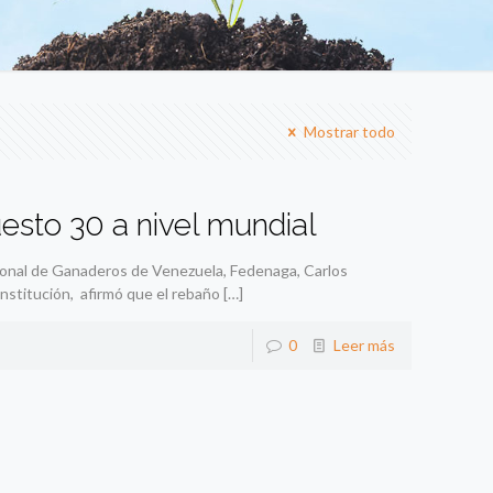
Mostrar todo
esto 30 a nivel mundial
cional de Ganaderos de Venezuela, Fedenaga, Carlos
nstitución, afirmó que el rebaño
[…]
0
Leer más