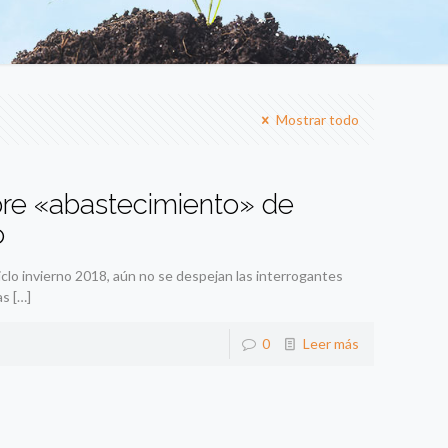
Mostrar todo
bre «abastecimiento» de
o
iclo invierno 2018, aún no se despejan las interrogantes
as
[…]
0
Leer más