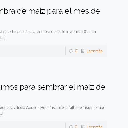
iembra de maíz para el mes de
yo estiman inicie la siembra del ciclo invierno 2018 en
[…]
0
Leer más
umos para sembrar el maíz de
ente agrícola Aquiles Hopkins ante la falta de insumos que
…]
0
Leer más