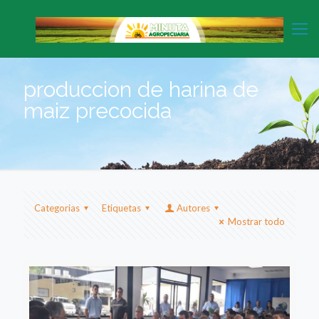
produccion de harina de
maiz precocida
Categorias
Etiquetas
Autores
Mostrar todo