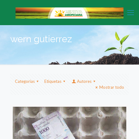
wern gutierrez
Categorias
Etiquetas
Autores
Mostrar todo