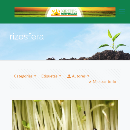
rizosfera
Categorias
Etiquetas
Autores
Mostrar todo