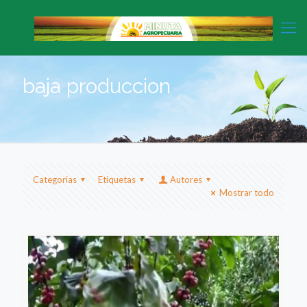
baja produccion
Categorias
Etiquetas
Autores
Mostrar todo