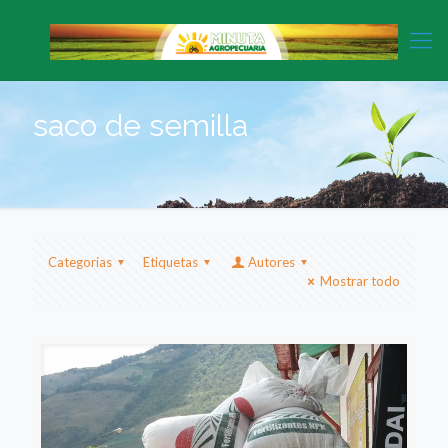
saco de semilla
Categorias
Etiquetas
Autores
Mostrar todo