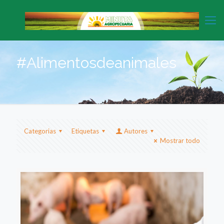
#Alimentosdeanimales
Categorias
Etiquetas
Autores
Mostrar todo