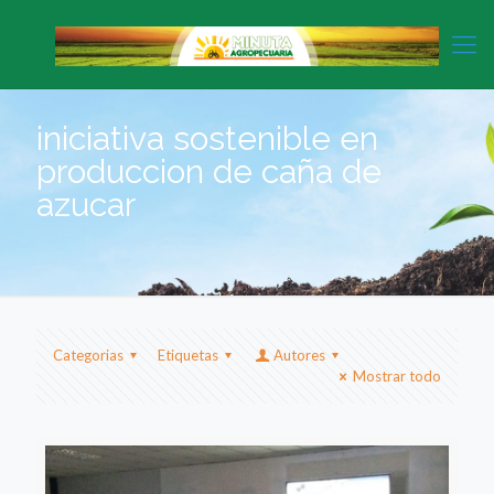
iniciativa sostenible en
produccion de caña de
azucar
Categorias
Etiquetas
Autores
Mostrar todo