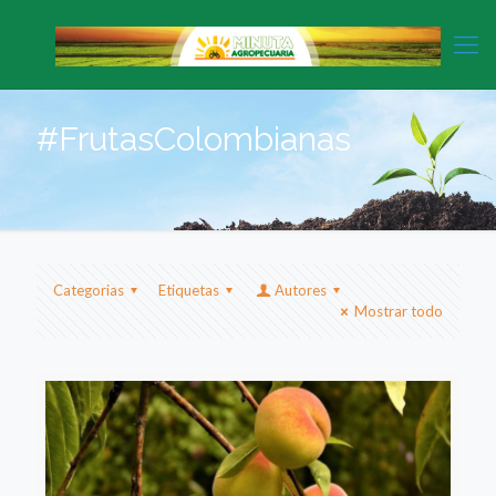
#FrutasColombianas
Categorias
Etiquetas
Autores
Mostrar todo