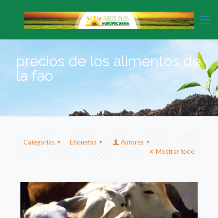
precios de los alimentos de
la fao
Categorias
Etiquetas
Autores
Mostrar todo