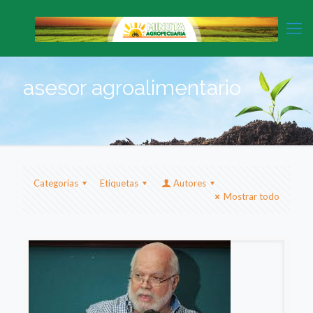
asesor agroalimentario
Categorias
Etiquetas
Autores
Mostrar todo