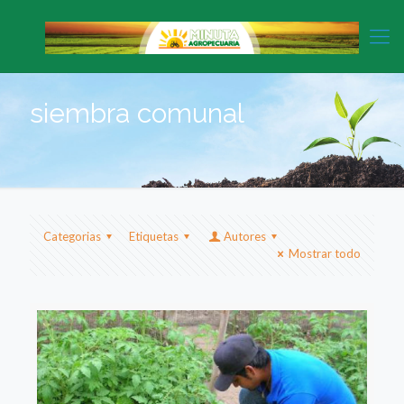
siembra comunal
Categorias
Etiquetas
Autores
Mostrar todo