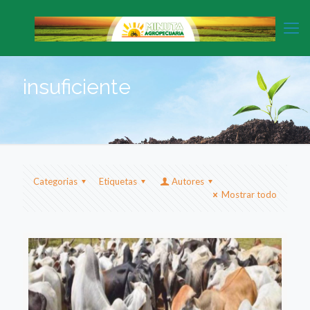
insuficiente
Categorias
Etiquetas
Autores
Mostrar todo