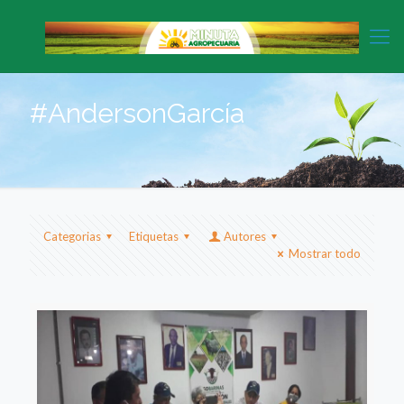
#AndersonGarcía
Categorias
Etiquetas
Autores
Mostrar todo