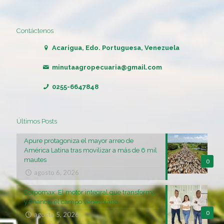
Contáctenos
Acarigua, Edo. Portuguesa, Venezuela
minutaagropecuaria@gmail.com
0255-6647848
Últimos Posts
Apure protagoniza el mayor arreo de
América Latina tras movilizar a más de 6 mil
mautes
0
agosto 6, 2026
Corpomax: El motor integral que transforma
y financia el campo venezolano
0
agosto 5, 2026