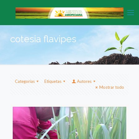
cotesia flavipes
Categorias
Etiquetas
Autores
Mostrar todo