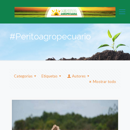
#Peritoagropecuario
Categorias
Etiquetas
Autores
Mostrar todo