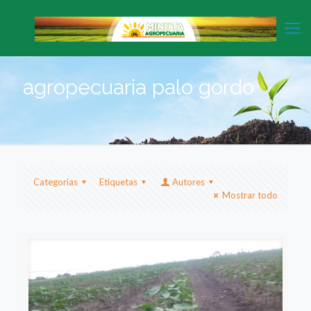
agropecuaria palo gordo
Categorias
Etiquetas
Autores
Mostrar todo