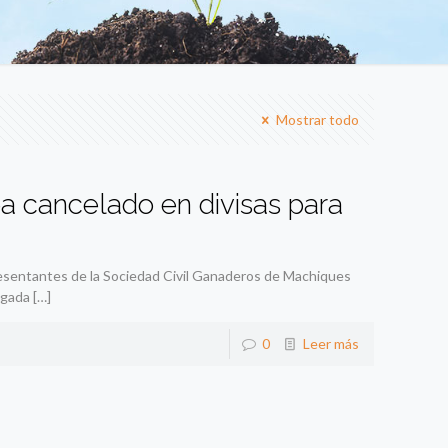
Mostrar todo
a cancelado en divisas para
esentantes de la Sociedad Civil Ganaderos de Machiques
agada
[…]
0
Leer más