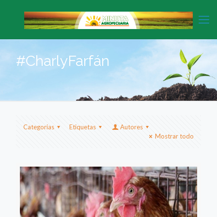
#CharlyFarfán
Categorias
Etiquetas
Autores
Mostrar todo