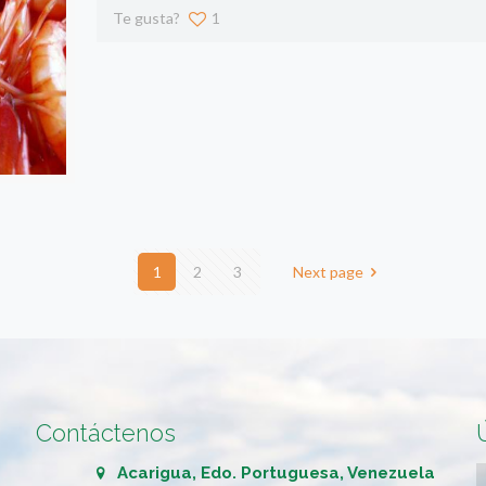
Te gusta?
1
1
2
3
Next page
Contáctenos
Acarigua, Edo. Portuguesa, Venezuela