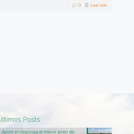
0
Leer más
Últimos Posts
Apure protagoniza el mayor arreo de