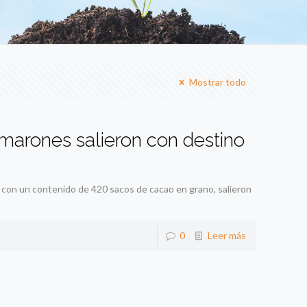
Mostrar todo
rones salieron con destino
 con un contenido de 420 sacos de cacao en grano, salieron
0
Leer más