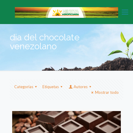
dia del chocolate
venezolano
Categorias
Etiquetas
Autores
Mostrar todo